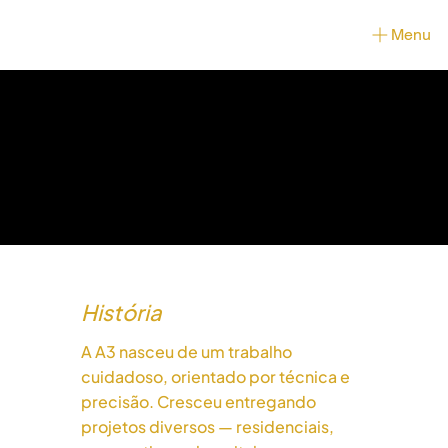
Menu
História
A A3 nasceu de um trabalho
cuidadoso, orientado por técnica e
precisão. Cresceu entregando
projetos diversos — residenciais,