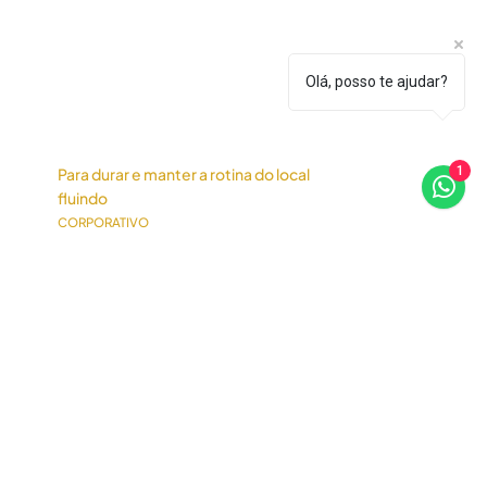
Olá, posso te ajudar?
1
Para durar e manter a rotina do local
fluindo
CORPORATIVO
PROJETOS
Allianz
Regatta
Club Athletico Paulistano
Experimento Intercâmbio
Cultural